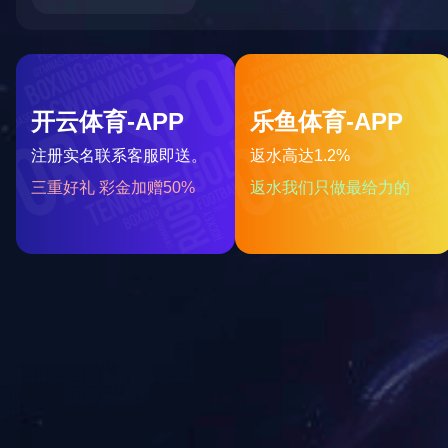
（中国）-华体会
舞台机械设备
智能机器人/RGV
（中国）
华体会体育-华体会（中国）-华
地址：石家庄市元氏经济开发区伊特大道1号
电话：
18032816787
邮箱：
support@shcel.com