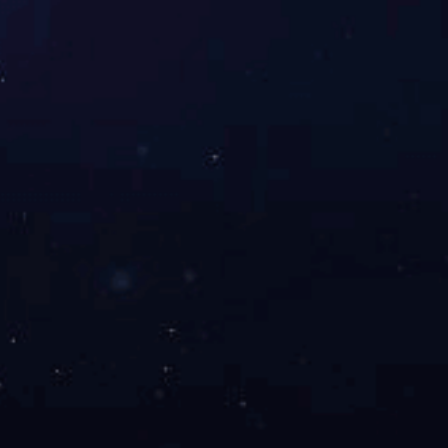
解决方案
服务支
关于
O-T
持
特
体会（中国）-华体会
工业
选型指导
伊特
舞台
技术文档
发展
新能源换电
常见问题
企业
站
仓储物流
视频资料
企业
特种机械
售后服务
人才