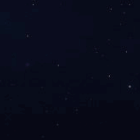
伊
联系伊特技术团队
EC
简介
获取定制化解决方案
历程
荣誉
18032816787
文化
发展
support@shcel.com
订阅我们的最新动态
订阅