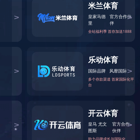
人事部
您可以把您的简历投递至邮箱
如符合我们的要求，我们会尽快安排面试
hr@shcel.com