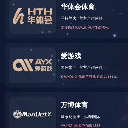
首页
产品咨询表
伊特-致力于成为全球智能装备领军企业
华体会体育-华体会
升降台