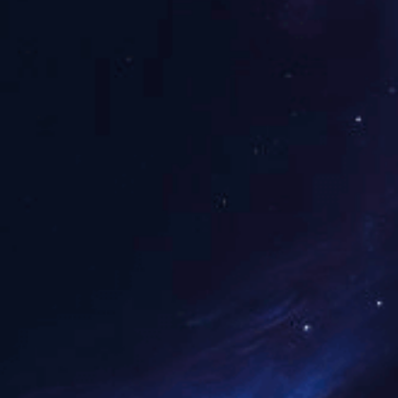
填写您的联