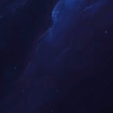
产品
 30s-40
举升链 60R-1
推拉链 15T-5
R
50R
0T
特
华体会
高负载
成为特
性与运