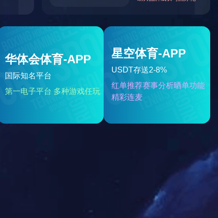
能源换电站
精度、高负载与长寿命特性，华体会体育-华体会
）-华体会（中国） 成为新能源换电站机械传动系
靠选择，显著提升换电效率与系统稳定性
乘用车/商用车换电站